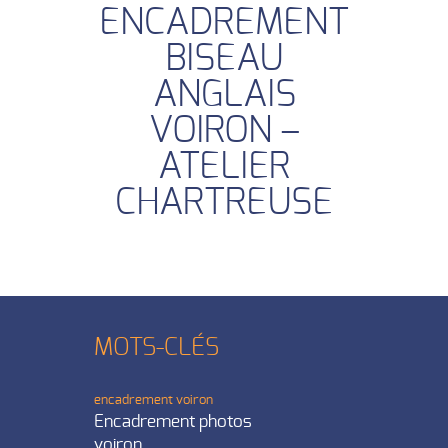
ENCADREMENT
BISEAU
ANGLAIS
VOIRON –
ATELIER
CHARTREUSE
MOTS-CLÉS
encadrement voiron
Encadrement photos
voiron