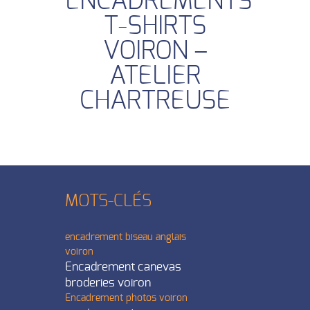
ENCADREMENTS
T-SHIRTS
VOIRON –
ATELIER
CHARTREUSE
MOTS-CLÉS
encadrement biseau anglais
voiron
Encadrement canevas
broderies voiron
Encadrement photos voiron