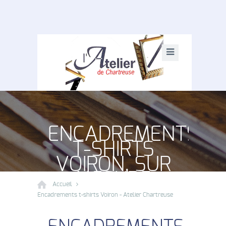
ENCADREMENTS
T-SHIRTS
VOIRON, SUR
MESURE
Accueil
Encadrements t-shirts Voiron - Atelier Chartreuse